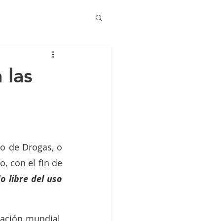
 las
to de Drogas, o 
Día Internacional contra las Drogas, se celebra el 26 de junio de cada año, con el fin de 
 libre del uso 
Y cada año organizaciones de todo el mundo nos unimos a esta celebración mundial, 