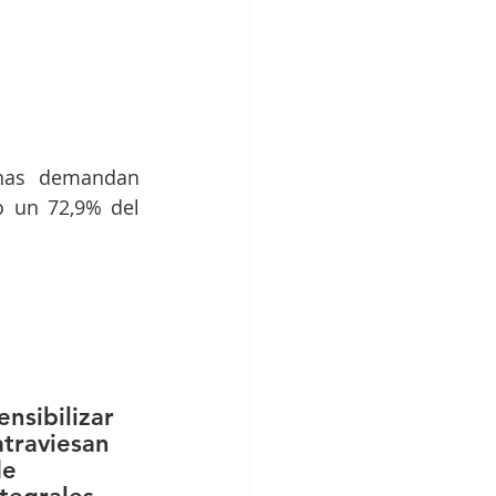
nas demandan 
 un 72,9% del 
nsibilizar 
atraviesan 
de 