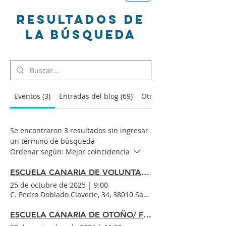
Resultados de
la búsqueda
Eventos (3)
Entradas del blog (69)
Otras páginas (36)
Se encontraron 3 resultados sin ingresar
un término de búsqueda
Ordenar según:
Mejor coincidencia
ESCUELA CANARIA DE VOLUNTARIADO
25 de octubre de 2025
|
9:00
C. Pedro Doblado Claverie, 34, 38010 Santa Cruz de Tenerife, E
ESCUELA CANARIA DE OTOÑO/ FORMACIÓN DEL VOLUNTARIADO: EL PODER DE HUMANIZAR, La respuesta empática