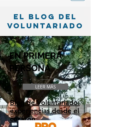
el blog del
voluntariado
EN PRIMERA
PERSONA
LEER MÁS
Blog de Voluntariado:
experiencias desde el
corazón