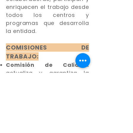
enriquecen el trabajo desde
todos los centros y
programas que desarrolla
la entidad.
COMISIONES DE
TRABAJO:
Comisión de Calidad:
actualiza y garantiza la
política de calidad en la
entidad.
Comisión de Igualdad:
velar por el cumplimiento
del Plan de Igualdad en la
entidad
Comisión para