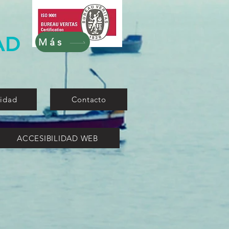
AD
Más
lidad
Contacto
ACCESIBILIDAD WEB