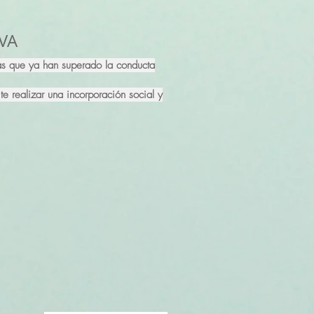
LVA
nas que ya han superado la conducta
e realizar una incorporación social y