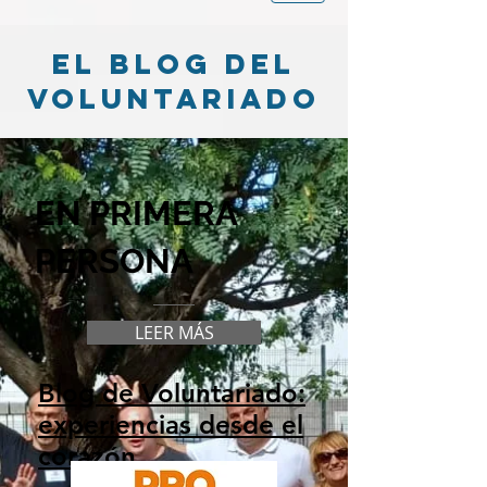
el blog del
voluntariado
EN PRIMERA
PERSONA
LEER MÁS
Blog de Voluntariado:
experiencias desde el
corazón