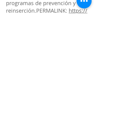
programas de prevención y
reinserción.
PERMALINK:
https://
www.boe.es/eli/es/l/1985/04/02/
7/con
Ley 45/2015 del 14/10,
de
Voluntariado: Aplica si la entidad
cuenta con personas voluntarias
en sus programas.
PERMALINK:
https://www.boe.es
/eli/es/l/2015/10/14/45/con
Decreto 36/2009, de 31 de
marzo,
por el que se establece
el régimen general de
subvenciones de la Comunidad
Autónoma de Canarias.