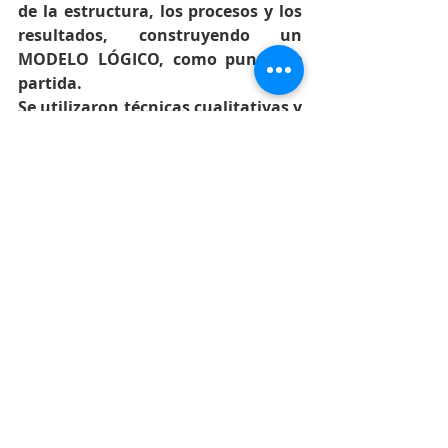
de la estructura, los procesos y los 
resultados, construyendo un 
MODELO LÓGICO, como punto de 
partida.
Se utilizaron técnicas cualitativas y 
cuantitativas: grupos de discusión, 
entrevistas, registros y 
cuestionarios AD HOC, con una 
amplia muestra, tanto de 
técnicos/as del programa, 
técnicos/as externos y familias y 
adolescentes, con grupos pre y 
post.
Despúes de un proceso arduo de 
recogida y tratamiento de datos, a 
través de una matriz de 
indicadores y técnicas, y utilizando 
programas estadísiticos como el 