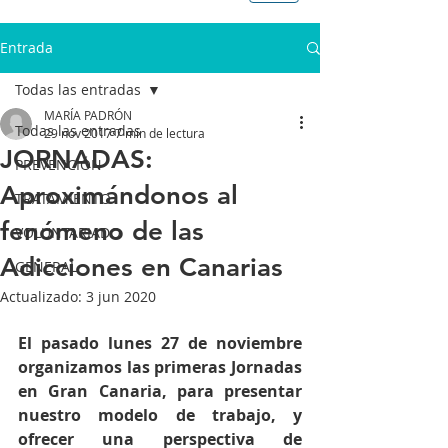
Entrada
Todas las entradas
MARÍA PADRÓN
Todas las entradas
29 nov 2017
7 min de lectura
JORNADAS:
PREVENCIÓN
Aproximándonos al
TRATAMIENTO
fenómeno de las
VOLUNTARIADO
Adicciones en Canarias
GENERAL
Actualizado:
3 jun 2020
El pasado lunes 27 de noviembre 
organizamos las primeras Jornadas 
en Gran Canaria, para presentar 
nuestro modelo de trabajo, y 
ofrecer una perspectiva de 