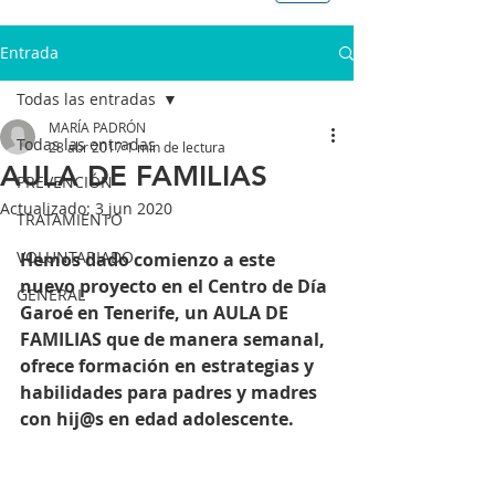
Entrada
Todas las entradas
MARÍA PADRÓN
Todas las entradas
28 abr 2017
1 min de lectura
AULA DE FAMILIAS
PREVENCIÓN
Actualizado:
3 jun 2020
TRATAMIENTO
VOLUNTARIADO
Hemos dado comienzo a este 
nuevo proyecto en el Centro de Día 
GENERAL
Garoé en Tenerife, un AULA DE 
FAMILIAS que de manera semanal, 
ofrece formación en estrategias y 
habilidades para padres y madres 
con hij@s en edad adolescente.