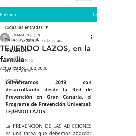
Entrada
Todas las entradas
MARÍA PADRÓN
Todas las entradas
30 ene 2019
2 min de lectura
TEJIENDO LAZOS, en la
PREVENCIÓN
familia
TRATAMIENTO
Actualizado:
3 jun 2020
VOLUNTARIADO
GENERAL
Comenzamos 2019 con 
desarrollando desde la Red de 
Prevención en Gran Canaria, el 
Programa de Prevención Universal: 
TEJIENDO LAZOS
La PREVENCIÓN DE LAS ADICCIONES 
es una tarea que debemos abordar 