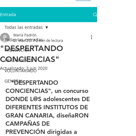
Entrada
Todas las entradas
María Padrón
Todas las entradas
27 mar 2017
2 min de lectura
"DESPERTANDO
PREVENCIÓN
CONCIENCIAS"
TRATAMIENTO
Actualizado:
3 jun 2020
VOLUNTARIADO
GENERAL
"DESPERTANDO 
CONCIENCIAS", un concurso 
DONDE L@S adolescentes DE 
DIFERENTES INSTITUTOS DE 
GRAN CANARIA, diseñaRON 
CAMPAÑAS DE 
PREVENCIÓN dirigidas a 