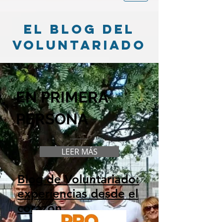
el blog del
voluntariado
EN PRIMERA
PERSONA
LEER MÁS
Blog de Voluntariado:
experiencias desde el
corazón