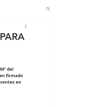
 PARA
Mª del 
han firmado 
scentes en 