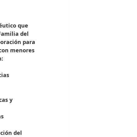
éutico que 
Familia del 
oración para 
 con menores 
n:
cias
cas y 
s 
ción del 