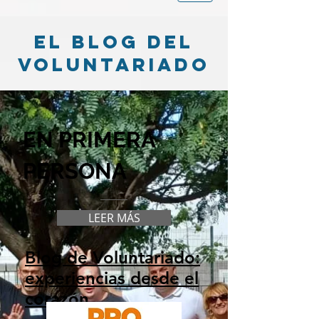
el blog del
voluntariado
EN PRIMERA
PERSONA
LEER MÁS
Blog de Voluntariado:
experiencias desde el
corazón