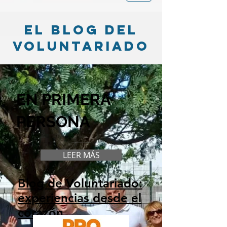
el blog del
voluntariado
EN PRIMERA
PERSONA
LEER MÁS
Blog de Voluntariado:
experiencias desde el
corazón