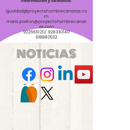
Información y contacto:
igualdad@proyectohombrecanarias.co
m
maria.padron@proyectohombrecanari
as.com
922661020
/
928330140
618880532
NOTICIAS