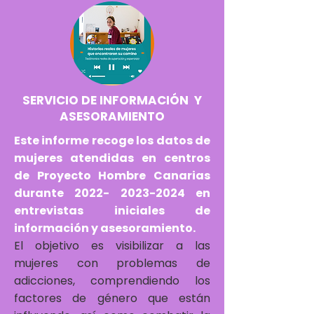
SERVICIO DE INFORMACIÓN Y
ASESORAMIENTO
Este informe recoge los datos de
mujeres atendidas en centros
de Proyecto Hombre Canarias
durante
2022- 2023-2024
en
entrevistas iniciales de
información y asesoramiento.
El objetivo es visibilizar a las
mujeres con problemas de
adicciones, comprendiendo los
factores de género que están