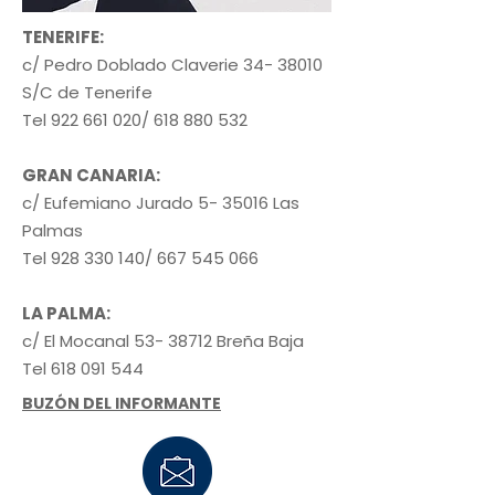
TENERIFE:
c/ Pedro Doblado Claverie
34- 38010
S/C de Tenerife
Tel
922 661 020
/
618 880 532
GRAN CANARIA:
c/ Eufemiano Jurado 5- 35016 Las
Palmas
Tel
928 330 140
/
667 545 066
LA PALMA:
c/ El Mocanal
53- 38712
Breña Baja
Tel
618 091 544
BUZÓN DEL INFORMANTE