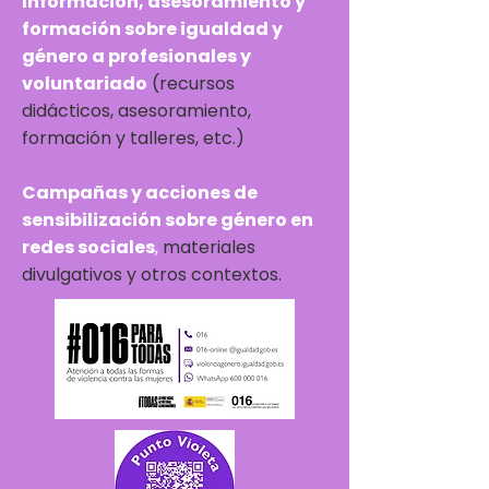
Información, asesoramiento y
formación sobre igualdad y
género a profesionales y
voluntariado
(recursos
didácticos, asesoramiento,
formación y talleres, etc.)
Campañas y acciones de
sensibilización sobre género en
redes sociales
,
materiales
divulgativos y otros contextos.