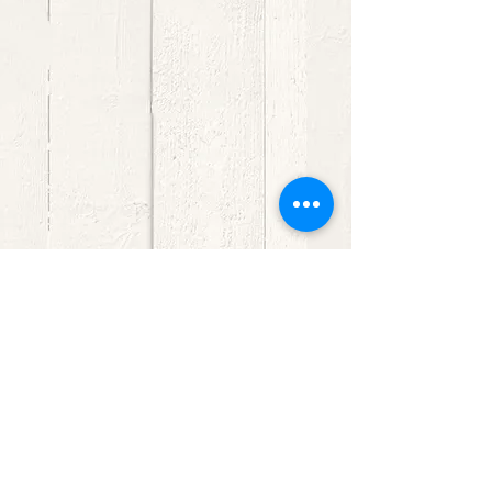
Si quieres colaborar con
Proyecto Hombre Canarias,
puedes hacer tu donativo
on line de forma segura A
TRAVÉS DE BIZUM CON EL
CÓDIGO: 02779
entra en tu banco,
selecciona bizum/ hacer
donativo, e introduce
manualmete el código
Tu dinero directamente a
las personas que lo
HAZ UN BIZUM: 02779