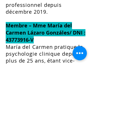
professionnel depuis
décembre 2019.
Membre – Mme María del
Carmen Lázaro Gonzáles/ DNI :
43773916
-V
María del Carmen pratique la
psychologie clinique depuis
plus de 25 ans, étant vice-
présidente de l'association
Proyecto Hombre au niveau
national et exerçant la plus
haute direction technique de
la Fondation, coordonnant les
ressources humaines, les
programmes et projets, la
coordination technique, etc. Il
est membre du conseil