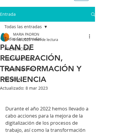
Entrada
Todas las entradas
MARIA PADRON
Todas las entradas
9 feb 2023
1 min de lectura
PLAN DE
PREVENCIÓN
RECUPERACIÓN,
TRATAMIENTO
TRANSFORMACIÓN Y
VOLUNTARIADO
RESILIENCIA
GENERAL
Actualizado:
8 mar 2023
Durante el año 2022 hemos llevado a 
cabo acciones para la mejora de la 
digitalización de los procesos de 
trabajo, así como la transformación 