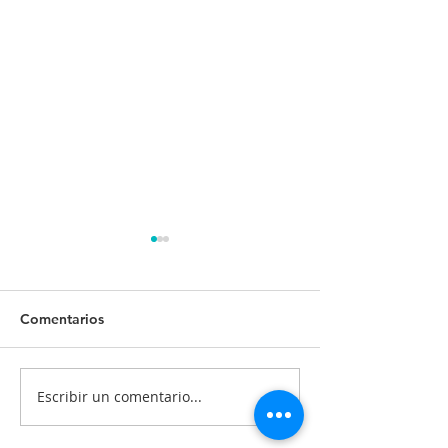
Comentarios
Escribir un comentario...
INFORME VIOLETA.
EVALUACIÓN 
MUJERES CON
TRANSPARENC
PROYECTO