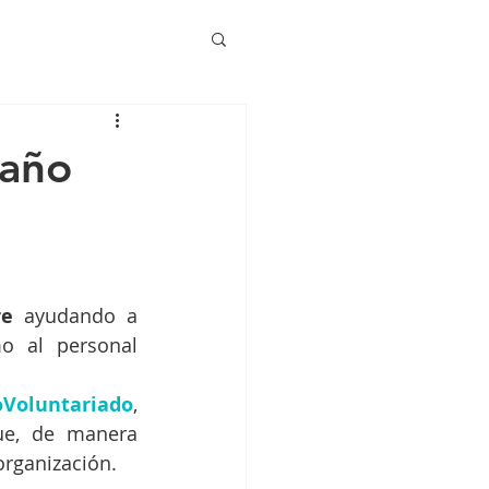
 año
re
 ayudando a 
o al personal 
oVoluntariado
, 
ue, de manera 
organización.