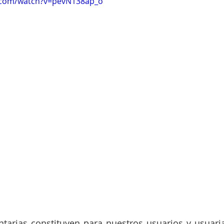
.com/watch?v=pevN138ap_o
ntarias constituyen para nuestros usuarios y usuari