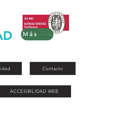
AD
Más
lidad
Contacto
ACCESIBILIDAD WEB